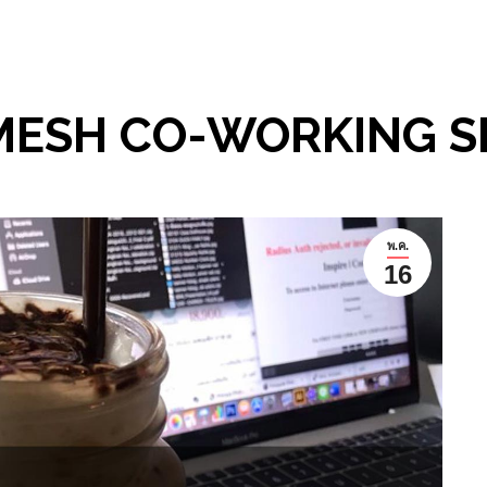
 MESH CO-WORKING S
พ.ค.
16