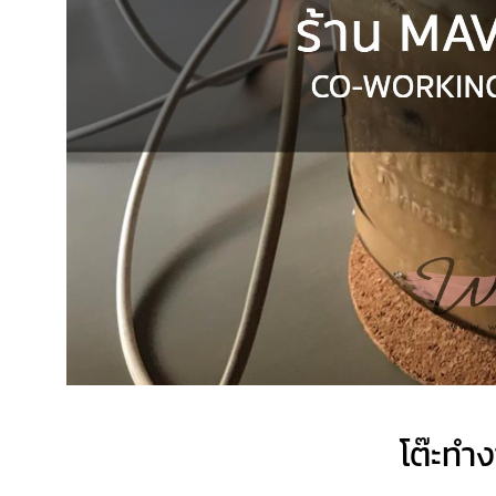
โต๊ะทำ