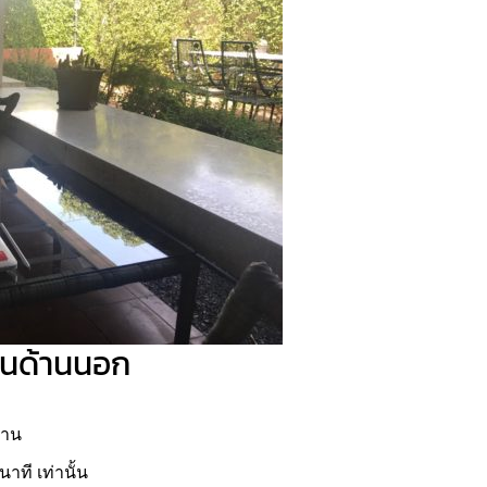
านด้านนอก
งาน
าที เท่านั้น